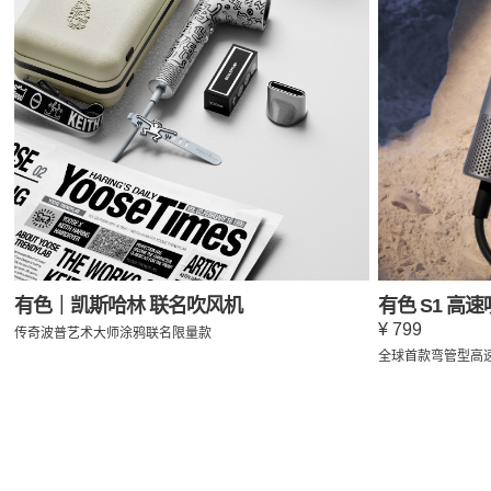
有色｜凯斯哈林 联名吹风机
有色 S1 高
¥ 799
传奇波普艺术大师涂鸦联名限量款
全球首款弯管型高