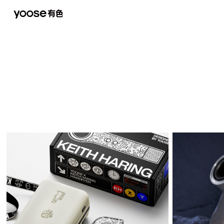
剃须刀
女士刀
吹风机
电弧器
联名款
关于有色