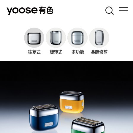
剃须刀
女士刀
往复式
旋转式
多功能
鼻腔修剪
吹风机
电弧器
联名款
关于有色