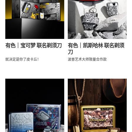
有色｜宝可梦 联名剃须刀
有色｜凯斯哈林 联名剃须
刀
就决定是你了皮卡丘！
波普艺术大师限量合作款