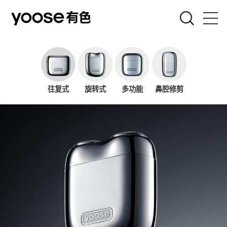
剃须刀
女士刀
往复式
旋转式
多功能
鼻腔修剪
吹风机
电弧器
联名款
关于有色