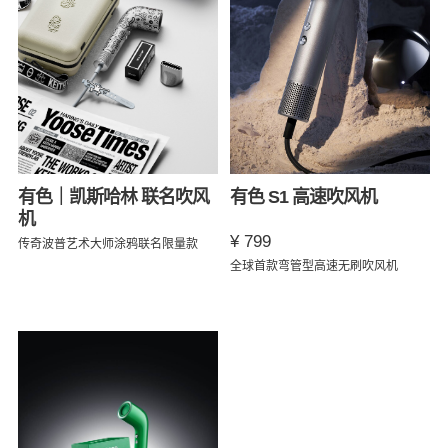
有色｜凯斯哈林 联名吹风
有色 S1 高速吹风机
机
¥ 799
传奇波普艺术大师涂鸦联名限量款
全球首款弯管型高速无刷吹风机