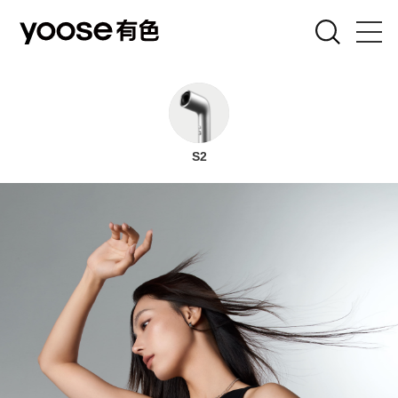
剃须刀
女士刀
S2
吹风机
电弧器
联名款
关于有色